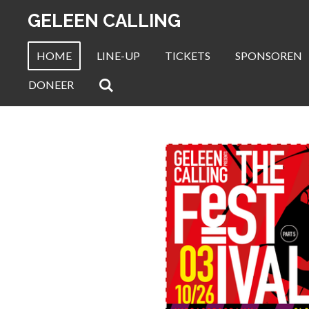
Ga
GELEEN CALLING
direct
naar
HOME
LINE-UP
TICKETS
SPONSOREN
de
DONEER
hoofdinhoud